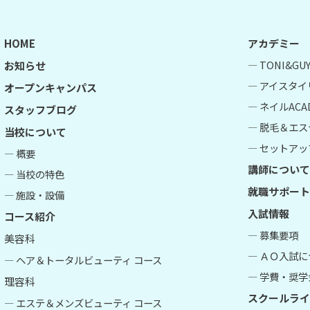
HOME
アカデミー
― TONI&G
お知らせ
― アイスタイ
オープンキャンパス
― ネイルACA
スタッフブログ
― 脱毛＆エス
当校について
― セットアップ
― 概要
講師について
― 当校の特色
就職サポート
― 施設・設備
入試情報
コース紹介
― 募集要項
美容科
― ＡＯ入試
― ヘア＆トータルビューティ コース
― 学費・奨学
理容科
スクールライ
― エステ＆メンズビューティ コース