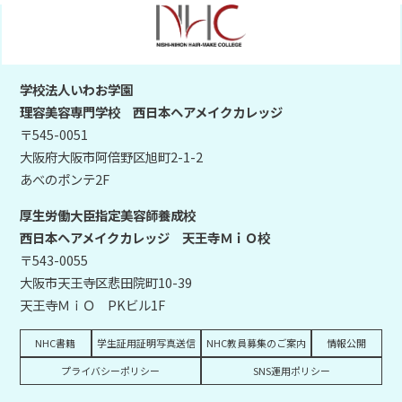
学校法人いわお学園
理容美容専門学校 西日本ヘアメイクカレッジ
〒545-0051
大阪府大阪市阿倍野区旭町2-1-2
あべのポンテ2F
厚生労働大臣指定美容師養成校
西日本ヘアメイクカレッジ 天王寺ＭｉＯ校
〒543-0055
大阪市天王寺区悲田院町10-39
天王寺ＭｉＯ PKビル1F
NHC書籍
学生証用証明写真送信
NHC教員募集のご案内
情報公開
プライバシーポリシー
SNS運用ポリシー