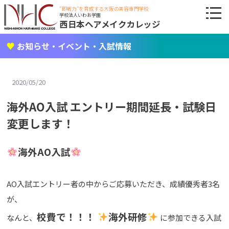
"即戦力"を育成する大阪の美容専門学校
学校法人いわお学園
西日本ヘアメイクカレッジ
お知らせ・イベント・入試情報
2020/05/20
海外AO入試 エントリー期間延長・試験日
変更します！
海外AO入試
AO入試エントリー者の中からご応募いただき、成績優秀者3名
が、
校費で！！！
海外研修
なんと、
に参加できる入試