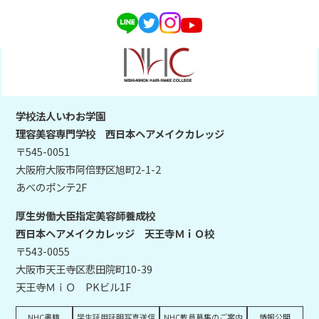
学校法人いわお学園
理容美容専門学校 西日本ヘアメイクカレッジ
〒545-0051
大阪府大阪市阿倍野区旭町2-1-2
あべのポンテ2F
厚生労働大臣指定美容師養成校
西日本ヘアメイクカレッジ 天王寺ＭｉＯ校
〒543-0055
大阪市天王寺区悲田院町10-39
天王寺ＭｉＯ PKビル1F
NHC書籍
学生証用証明写真送信
NHC教員募集のご案内
情報公開