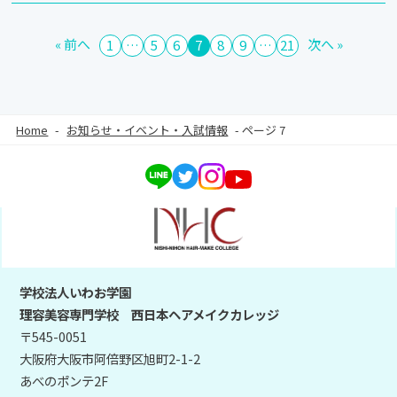
« 前へ
次へ »
1
…
5
6
7
8
9
…
21
Home
-
お知らせ・イベント・入試情報
-
ページ 7
学校法人いわお学園
理容美容専門学校 西日本ヘアメイクカレッジ
〒545-0051
大阪府大阪市阿倍野区旭町2-1-2
あべのポンテ2F