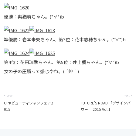
優勝：與猶萌ちゃん。(°∀°)b
準優勝：岩本未央ちゃん、第3位：花木志穂ちゃん。(°∀°)b
第4位：花田瑞季ちゃん、第5位：井上楓ちゃん。(°∀°)b
女の子の圧勝って感じやね。( ´艸｀)
< prev
next >
OPKビューティシャンフェア2
FUTURE'S ROAD 「デザインパ
015
ワー」 2015 Vol.1