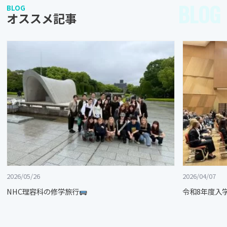
BLOG
BLOG
オススメ記事
2026/05/26
2026/04/07
NHC理容科の修学旅行
令和8年度入