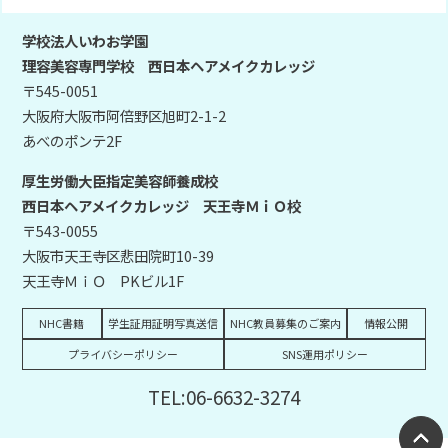
学校法人いわお学園
理容美容専門学校 西日本ヘアメイクカレッジ
〒545-0051
大阪府大阪市阿倍野区旭町2-1-2
あべのポンテ2F
厚生労働大臣指定美容師養成校
西日本ヘアメイクカレッジ 天王寺ＭｉＯ校
〒543-0055
大阪市天王寺区悲田院町10-39
天王寺ＭｉＯ PKビル1F
NHC書籍
学生証用証明写真送信
NHC教員募集のご案内
情報公開
プライバシーポリシー
SNS運用ポリシー
TEL:06-6632-3274