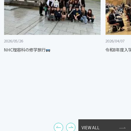
2026/05/26
2026/04/07
NHC理容科の修学旅行
令和8年度入
VIEW ALL