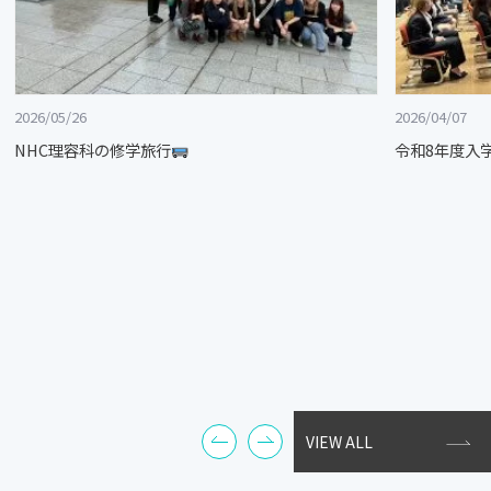
2026/05/26
2026/04/07
NHC理容科の修学旅行
令和8年度入
VIEW ALL