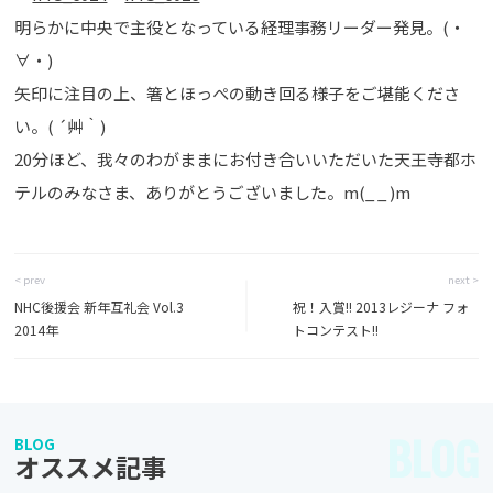
明らかに中央で主役となっている経理事務リーダー発見。(・
∀・)
矢印に注目の上、箸とほっぺの動き回る様子をご堪能くださ
い。( ´艸｀)
20分ほど、我々のわがままにお付き合いいただいた天王寺都ホ
テルのみなさま、ありがとうございました。m(_ _ )m
< prev
next >
NHC後援会 新年互礼会 Vol.3
祝！入賞!! 2013レジーナ フォ
2014年
トコンテスト!!
BLOG
BLOG
オススメ記事