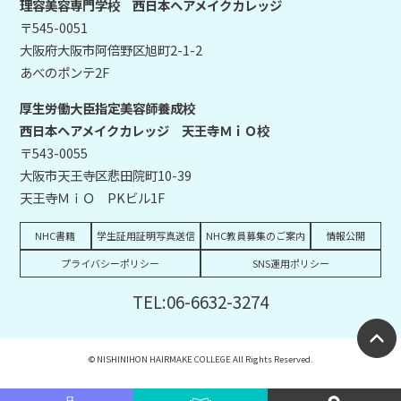
理容美容専門学校 西日本ヘアメイクカレッジ
〒545-0051
大阪府大阪市阿倍野区旭町2-1-2
あべのポンテ2F
厚生労働大臣指定美容師養成校
西日本ヘアメイクカレッジ 天王寺ＭｉＯ校
〒543-0055
大阪市天王寺区悲田院町10-39
天王寺ＭｉＯ PKビル1F
NHC書籍
学生証用証明写真送信
NHC教員募集のご案内
情報公開
プライバシーポリシー
SNS運用ポリシー
TEL:06-6632-3274
© NISHINIHON HAIRMAKE COLLEGE All Rights Reserved.