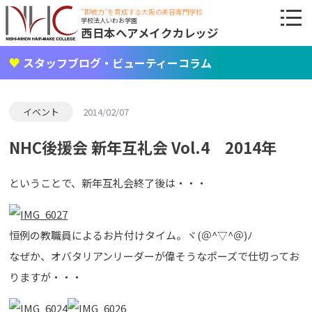
"即戦力"を育成する大阪の美容専門学校
学校法人いわお学園
西日本ヘアメイクカレッジ
スタッフブログ・ビューティーコラム
イベント
2014/02/07
NHC後援会 新年互礼会 Vol.4 2014年
ということで、新年互礼会終了後は・・・
恒例の教職員によるお片付けタイム。ヾ(＠^▽^＠)ﾉ
なぜか、オバタリアンリーダーが偉そうなポーズで仕切ってお
りますが・・・