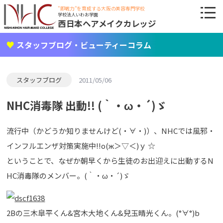
"即戦力"を育成する大阪の美容専門学校
学校法人いわお学園
西日本ヘアメイクカレッジ
スタッフブログ・ビューティーコラム
スタッフブログ
2011/05/06
NHC消毒隊 出動!! (｀・ω・´)ゞ
流行中（かどうか知りませんけど(・∀・)）、NHCでは風邪・
インフルエンザ対策実施中!!о(ж＞▽＜)ｙ ☆
ということで、なぜか朝早くから生徒のお出迎えに出動するN
HC消毒隊のメンバー。(｀・ω・´)ゞ
2Bの三木皐平くん&宮木大地くん&兒玉晴光くん。(°∀°)b