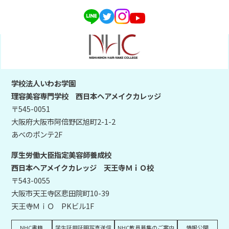
学校法人いわお学園
理容美容専門学校 西日本ヘアメイクカレッジ
〒545-0051
大阪府大阪市阿倍野区旭町2-1-2
あべのポンテ2F
厚生労働大臣指定美容師養成校
西日本ヘアメイクカレッジ 天王寺ＭｉＯ校
〒543-0055
大阪市天王寺区悲田院町10-39
天王寺ＭｉＯ PKビル1F
NHC書籍
学生証用証明写真送信
NHC教員募集のご案内
情報公開