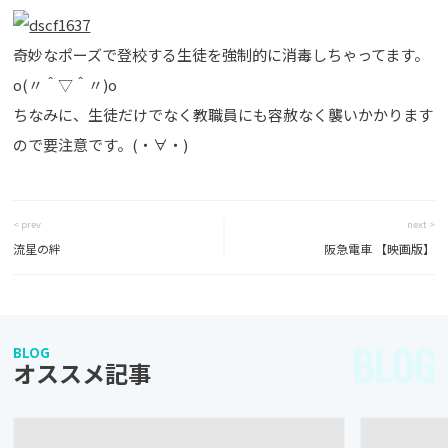
奇妙なポーズで登校する生徒を強制的に消毒しちゃってます。
o(〃＾▽＾〃)o
ちなみに、生徒だけでなく教職員にも容赦なく襲いかかります
ので要注意です。(・∀・)
< prev
next >
流星の絆
阪急電車 【映画版】
BLOG
BLOG
オススメ記事