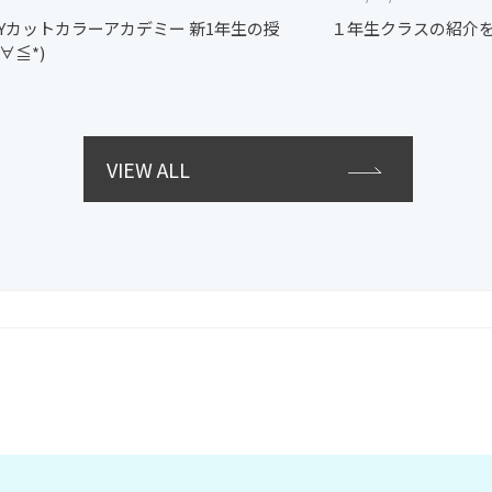
GUYカットカラーアカデミー 新1年生の授
１年生クラスの紹介をさ
∀≦*)
VIEW ALL