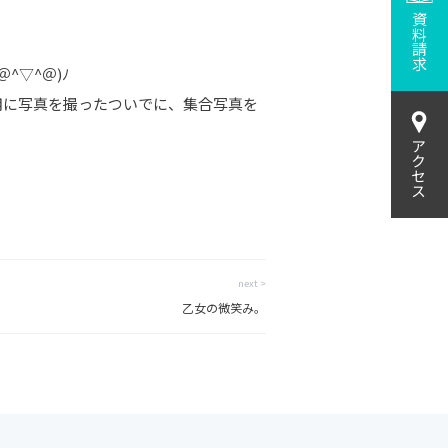
資料請求
▽^＠)ﾉ
ES用に写真を撮ったついでに、集合写真を
アクセス
next >
乙女の微笑み。