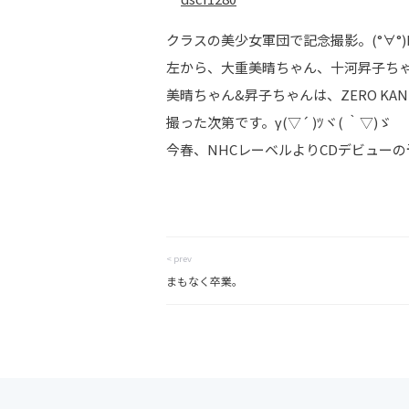
クラスの美少女軍団で記念撮影。(°∀°)
左から、大重美晴ちゃん、十河昇子ちゃ
美晴ちゃん&昇子ちゃんは、ZERO K
撮った次第です。γ(▽´ )ﾂヾ( ｀▽)ゞ
今春、NHCレーベルよりCDデビューの
< prev
まもなく卒業。