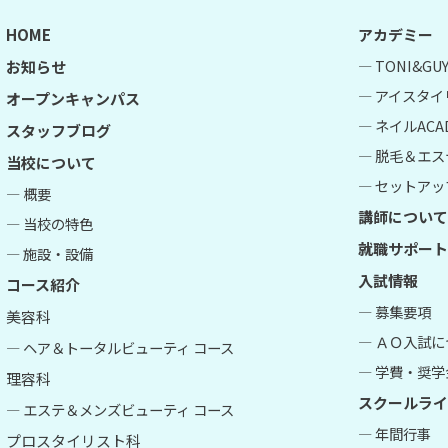
HOME
アカデミー
― TONI&G
お知らせ
― アイスタイ
オープンキャンパス
― ネイルACA
スタッフブログ
― 脱毛＆エス
当校について
― セットアップ
― 概要
講師について
― 当校の特色
就職サポート
― 施設・設備
入試情報
コース紹介
― 募集要項
美容科
― ＡＯ入試
― ヘア＆トータルビューティ コース
― 学費・奨学
理容科
スクールライ
― エステ＆メンズビューティ コース
― 年間行事
プロスタイリスト科