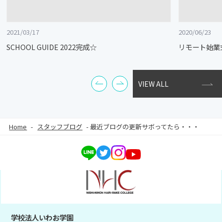
2021/03/17
2020/06/23
SCHOOL GUIDE 2022完成☆
リモート始業
VIEW ALL
Home
-
スタッフブログ
-
最近ブログの更新サボってたら・・・
学校法人いわお学園