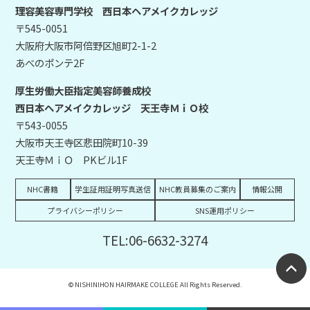
理容美容専門学校 西日本ヘアメイクカレッジ
〒545-0051
大阪府大阪市阿倍野区旭町2-1-2
あべのポンテ2F
厚生労働大臣指定美容師養成校
西日本ヘアメイクカレッジ 天王寺ＭｉＯ校
〒543-0055
大阪市天王寺区悲田院町10-39
天王寺ＭｉＯ PKビル1F
NHC書籍
学生証用証明写真送信
NHC教員募集のご案内
情報公開
プライバシーポリシー
SNS運用ポリシー
TEL:06-6632-3274
© NISHINIHON HAIRMAKE COLLEGE All Rights Reserved.