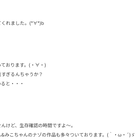
れました。(°∀°)b
ております。(・∀・)
重すぎるんちゃうか？
みると・・・
せんけど、生存確認の時間ですよ～。
&みこちゃんのナゾの作品も多々ついております。(｀・ω・´)ゞ