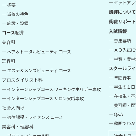
― セットアップ
― 概要
講師について
― 当校の特色
就職サポート
― 施設・設備
入試情報
コース紹介
― 募集要項
美容科
― ＡＯ入試
― ヘア＆トータルビューティ コース
― 学費・奨学
理容科
スクールライ
― エステ＆メンズビューティ コース
― 年間行事
プロスタイリスト科
― 学生の１日
― インターンシップコース ワーキングホリデー専攻
― 在校生・
― インターンシップコース サロン実践専攻
― 美容師・
社会人向け
― Q&A
― 通信課程・ライセンス コース
― 動画でわか
美容科・理容科
― プロフェッショナル科
社会人コー