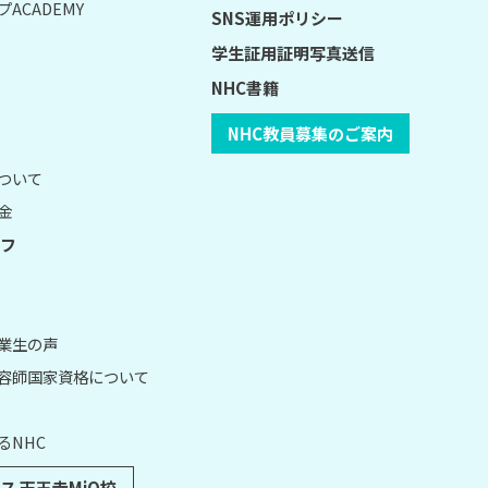
ACADEMY
SNS運用ポリシー
学生証用証明写真送信
NHC書籍
NHC教員募集のご案内
について
金
フ
卒業生の声
理容師国家資格について
るNHC
ス 天王寺MiO校