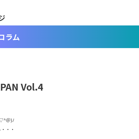
ジ
コラム
AN Vol.4
。
^＠)ﾉ
ら・・・