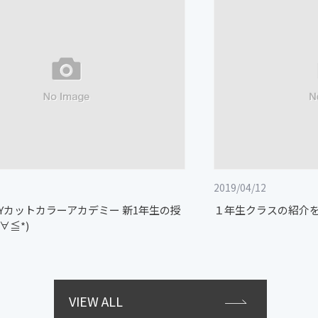
2019/04/12
GUYカットカラーアカデミー 新1年生の授
１年生クラスの紹介をさ
∀≦*)
VIEW ALL