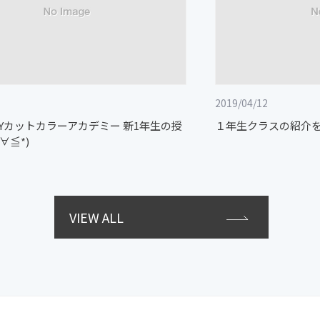
2019/04/12
GUYカットカラーアカデミー 新1年生の授
１年生クラスの紹介をさ
∀≦*)
VIEW ALL