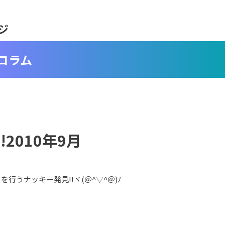
ジ
コラム
!2010年9月
を行うナッキー発見!!ヾ(＠^▽^＠)ﾉ