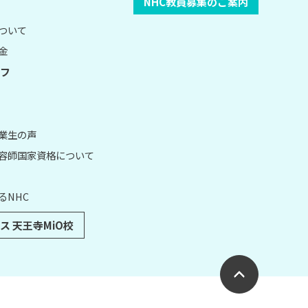
NHC教員募集のご案内
について
金
フ
卒業生の声
理容師国家資格について
るNHC
ス 天王寺MiO校