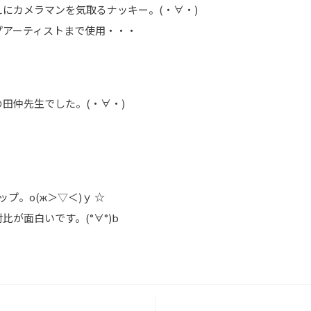
にカメラマンを気取るナッキー。(・∀・)
プアーティストまで使用・・・
田仲先生でした。(・∀・)
プ。о(ж＞▽＜)ｙ ☆
が面白いです。(°∀°)b