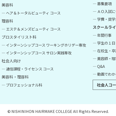
― 募集要項
美容科
― ＡＯ入試
― ヘア＆トータルビューティ コース
― 学費・奨学
理容科
スクールライ
― エステ＆メンズビューティ コース
― 年間行事
プロスタイリスト科
― 学生の１日
― インターンシップコース ワーキングホリデー専攻
― 在校生・
― インターンシップコース サロン実践専攻
― 美容師・
社会人向け
― Q&A
― 通信課程・ライセンス コース
― 動画でわか
美容科・理容科
― プロフェッショナル科
社会人コー
© NISHINIHON HAIRMAKE COLLEGE All Rights Reserved.