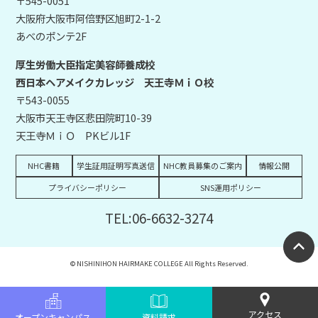
〒545-0051
大阪府大阪市阿倍野区旭町2-1-2
あべのポンテ2F
厚生労働大臣指定美容師養成校
西日本ヘアメイクカレッジ 天王寺ＭｉＯ校
〒543-0055
大阪市天王寺区悲田院町10-39
天王寺ＭｉＯ PKビル1F
NHC書籍
学生証用証明写真送信
NHC教員募集のご案内
情報公開
プライバシーポリシー
SNS運用ポリシー
TEL:06-6632-3274
© NISHINIHON HAIRMAKE COLLEGE All Rights Reserved.
アクセス
オープンキャンパス
資料請求