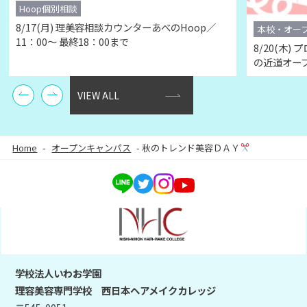
Hoop個別相談
8/
17(月) 理美容相談カウンターあべのHoop／
本校・オー
11：00～ 最終18：00まで
8/
20(木)
の近道オー
VIEW ALL
Home
-
オープンキャンパス
-
秋のトレンド美容ＤＡＹ
学校法人いわお学園
理容美容専門学校 西日本ヘアメイクカレッジ