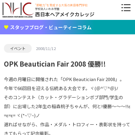
"即戦力"を育成する大阪の美容専門学校
学校法人いわお学園
西日本ヘアメイクカレッジ
スタッフブログ・ビューティーコラム
イベント
2008/11/12
OPK Beautician Fair 2008 優勝!!
今週の月曜日に開催された「OPK Beautician Fair 2008」。
今年で66回目を迎える伝統ある大会です。ヾ(＠^▽^＠)ﾉ
そのコンテスト（カット・グラデーションボブ部門/学生の
部）に出場した2年生の稲森桃子ちゃんが、何と!優勝～～～!!ε
=ε=ε= ヾ(*~▽~)ノ
遅ればせながら、作品・メダル・トロフィー・表彰状を持って
きてもらって記念撮影。