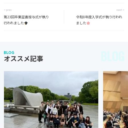
< prev
next >
第23回卒業証書授与式が執り
令和8年度入学式が執り行われ
行われました
ました
BLOG
BLOG
オススメ記事