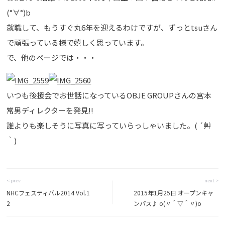
(°∀°)b
就職して、もうすぐ丸6年を迎えるわけですが、ずっとtsuさん
で頑張っている様で嬉しく思っています。
で、他のページでは・・・
いつも後援会でお世話になっているOBJE GROUPさんの宮本
常男ディレクターを発見!!
誰よりも楽しそうに写真に写っていらっしゃいました。( ´艸
｀)
< prev
next >
NHCフェスティバル2014 Vol.1
2015年1月25日 オープンキャ
2
ンパス♪ o(〃＾▽＾〃)o