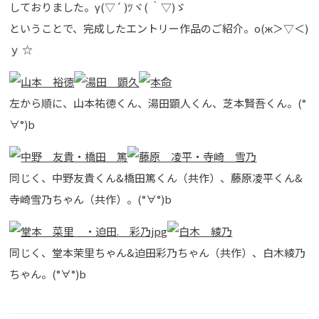
しておりました。γ(▽´ )ﾂヾ( ｀▽)ゞ
ということで、完成したエントリー作品のご紹介。о(ж＞▽＜)
ｙ ☆
左から順に、山本祐徳くん、湯田顕人くん、芝本賢吾くん。(°
∀°)b
同じく、中野友貴くん&橋田篤くん（共作）、藤原凌平くん&
寺崎雪乃ちゃん（共作）。(°∀°)b
同じく、堂本茉里ちゃん&迫田彩乃ちゃん（共作）、白木綾乃
ちゃん。(°∀°)b