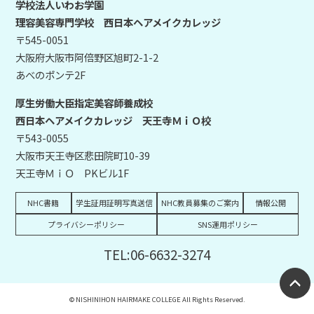
学校法人いわお学園
理容美容専門学校 西日本ヘアメイクカレッジ
〒545-0051
大阪府大阪市阿倍野区旭町2-1-2
あべのポンテ2F
厚生労働大臣指定美容師養成校
西日本ヘアメイクカレッジ 天王寺ＭｉＯ校
〒543-0055
大阪市天王寺区悲田院町10-39
天王寺ＭｉＯ PKビル1F
NHC書籍
学生証用証明写真送信
NHC教員募集のご案内
情報公開
プライバシーポリシー
SNS運用ポリシー
TEL:06-6632-3274
© NISHINIHON HAIRMAKE COLLEGE All Rights Reserved.