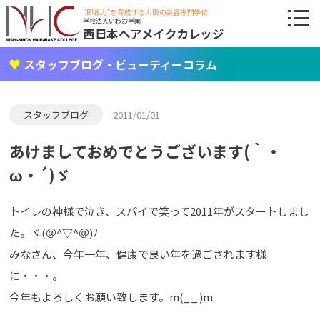
"即戦力"を育成する大阪の美容専門学校
学校法人いわお学園
西日本ヘアメイクカレッジ
スタッフブログ・ビューティーコラム
スタッフブログ
2011/01/01
あけましておめでとうございます(｀・
ω・´)ゞ
トイレの神様で泣き、スパイで笑って2011年がスタートしまし
た。ヾ(＠^▽^＠)ﾉ
みなさん、今年一年、健康で良い年を過ごされます様
に・・・。
今年もよろしくお願い致します。m(_ _ )m