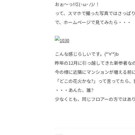
おぉ～っ!!Σ(･ω･ﾉ)ﾉ！
って、スマホで撮った写真ではさっぱり
で、ホームページで見てみたら・・・
こんな感じらしいです。(°∀°)b
昨年の12月に引っ越してきた新参者な
今の様に近隣にマンションが増える前
「どこの花火かな?」って言ってたら
・・・あんた、誰?
少なくとも、同じフロアーの方ではあり
< prev