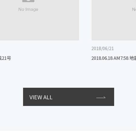
2018/06/21
風21号
2018.06.18 AM7:58
VIEW ALL