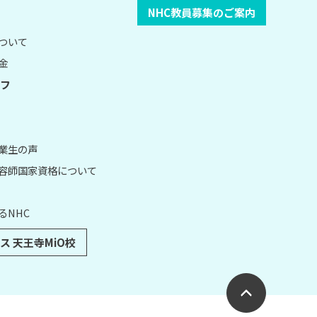
NHC教員募集のご案内
について
金
フ
卒業生の声
理容師国家資格について
るNHC
ス 天王寺MiO校