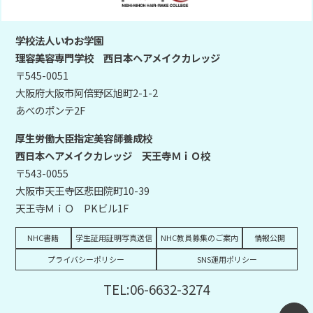
学校法人いわお学園
理容美容専門学校 西日本ヘアメイクカレッジ
〒545-0051
大阪府大阪市阿倍野区旭町2-1-2
あべのポンテ2F
厚生労働大臣指定美容師養成校
西日本ヘアメイクカレッジ 天王寺ＭｉＯ校
〒543-0055
大阪市天王寺区悲田院町10-39
天王寺ＭｉＯ PKビル1F
NHC書籍
学生証用証明写真送信
NHC教員募集のご案内
情報公開
プライバシーポリシー
SNS運用ポリシー
TEL:06-6632-3274