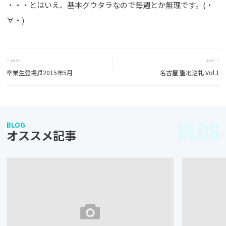
・・・とはいえ、基本グウタラなので毎週とか無理です。(・
∀・)
< prev
next >
卒業生登場♬2015年5月
名古屋 聖地巡礼 Vol.1
BLOG
BLOG
オススメ記事