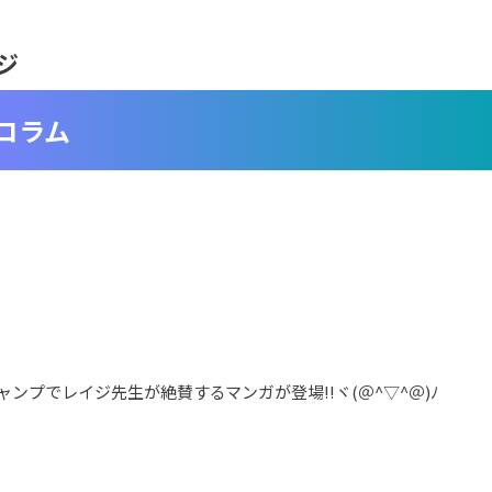
ジ
コラム
ンプでレイジ先生が絶賛するマンガが登場!!ヾ(＠^▽^＠)ﾉ