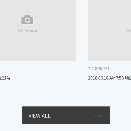
2018/06/21
風21号
2018.06.18 AM7:58
VIEW ALL