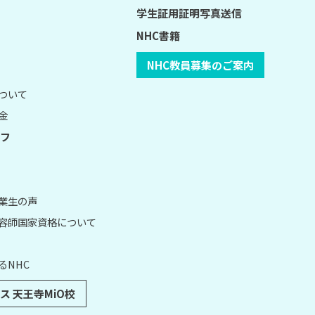
学生証用証明写真送信
NHC書籍
NHC教員募集のご案内
について
金
フ
卒業生の声
理容師国家資格について
るNHC
ス 天王寺MiO校