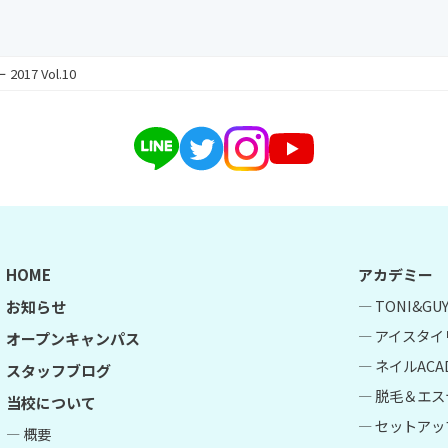
17 Vol.10
HOME
アカデミー
― TONI&G
お知らせ
― アイスタイ
オープンキャンパス
― ネイルACA
スタッフブログ
― 脱毛＆エス
当校について
― セットアップ
― 概要