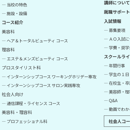
講師について
― 当校の特色
就職サポート
― 施設・設備
入試情報
コース紹介
― 募集要項
美容科
― ＡＯ入試
― ヘア＆トータルビューティ コース
― 学費・奨学
理容科
スクールライ
― エステ＆メンズビューティ コース
― 年間行事
プロスタイリスト科
― 学生の１日
― インターンシップコース ワーキングホリデー専攻
― 在校生・
― インターンシップコース サロン実践専攻
― 美容師・
社会人向け
― Q&A
― 通信課程・ライセンス コース
― 動画でわか
美容科・理容科
― プロフェッショナル科
社会人コー