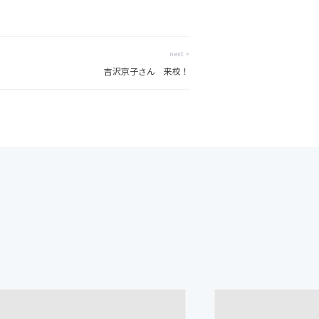
next >
吉沢京子さん 来校！