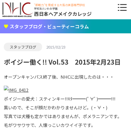
"即戦力"を育成する大阪の美容専門学校
学校法人いわお学園
西日本ヘアメイクカレッジ
スタッフブログ・ビューティーコラム
スタッフブログ
2015/02/23
ポイジー働く!! Vol.53 2015年2月23日
オープンキャンパス終了後、NHCに出現したのは・・・
ポイジーの愛犬：スティンキー!!ｷﾀ━━━(ﾟ∀ﾟ)━━━!!!
黒いので、そこが顔だかわかりませんけど。(・∀・)
写真では犬種も定かではありませんが、ポメラニアンです。
毛がワサワサで、人懐っこいカワイイ子です。