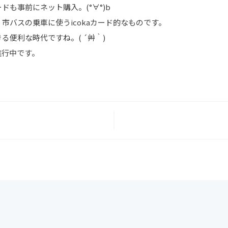
も事前にネット購入。(°∀°)b
市バスの乗車に使うicokaカード的なものです。
便利な時代ですね。( ´艸｀)
進行中です。