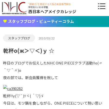
"即戦力"を育成する大阪の美容専門学校
学校法人いわお学園
西日本ヘアメイクカレッジ
スタッフブログ・ビューティーコラム
スタッフブログ
2010/03/22
乾杯о(ж＞▽＜)ｙ ☆
昨日のブログでお伝えしたNHC ONE PIECEクラブ活動!!o(〃
＾▽＾〃)o
夜の部では、新会員獲得を祝して
乾杯!!γ(▽´ )ﾂヾ( ｀▽)ゞ
今日は、モツ鍋を食しながら、ONE PIECEについて熱い思い