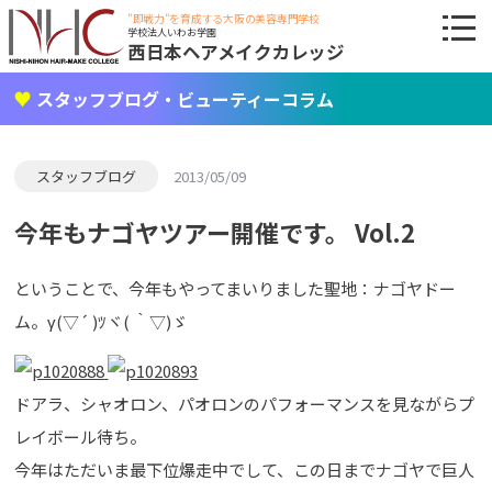
"即戦力"を育成する大阪の美容専門学校
学校法人いわお学園
西日本ヘアメイクカレッジ
スタッフブログ・ビューティーコラム
スタッフブログ
2013/05/09
今年もナゴヤツアー開催です。 Vol.2
ということで、今年もやってまいりました聖地：ナゴヤドー
ム。γ(▽´ )ﾂヾ( ｀▽)ゞ
ドアラ、シャオロン、パオロンのパフォーマンスを見ながらプ
レイボール待ち。
今年はただいま最下位爆走中でして、この日までナゴヤで巨人