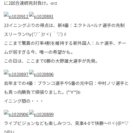
に2試合連続完封負け。orz
23イニングぶりの得点は、新4番：エクトル=ルナ選手の先制
スリーラン!!γ(▽´ )ﾂヾ( ｀▽)ゞ
ここまで驚異の打率4割を維持する新外国人：ルナ選手、チー
ムが弱すぎる今、唯一の希望かも。
この日は、ここまで0勝の大野雄大選手が先発。
去年までの4番：ブランコ選手や5番の元中日：中村ノリ選手と
も真っ向勝負で頑張りました。(°∀°)b
イニング間の・・・
ライブビジョンなども楽しみつつ、見事4-0で快勝～!!ヾ(＠^▽
^＠)ﾉ