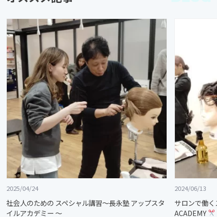
2025/04/24
2024/06/13
社会人のための スペシャル講習～長永塾 アップスタ
サロンで働く
イルアカデミー ～
ACADEMY