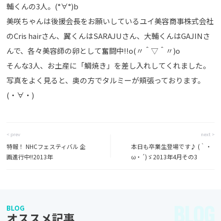
輔くんの3人。(°∀°)b
美咲ちゃんは後援会長をお願いしているユイ美容商事株式会社
のCris hairさん、翼くんはSARAJUさん、大輔くんはGAJINさ
んで、各々美容師の卵として奮闘中!!o(〃＾▽＾〃)o
そんな3人、お土産に「鯛焼き」を差し入れしてくれました。
写真をよく見ると、奥の方でタルミーが頬張っております。
(・∀・)
< prev
next >
特報！ NHCフェスティバル 企
本日も卒業生登場です♪ (｀・
画進行中!!2013年
ω・´)ゞ2013年4月その3
BLOG
BLOG
オススメ記事