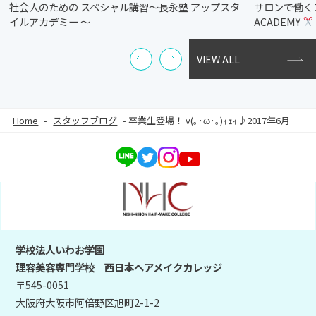
社会人のための スペシャル講習～長永塾 アップスタ
サロンで働く
イルアカデミー ～
ACADEMY
VIEW ALL
Home
-
スタッフブログ
-
卒業生登場！ v(｡･ω･｡)ｨｪｨ♪2017年6月
学校法人いわお学園
理容美容専門学校 西日本ヘアメイクカレッジ
〒545-0051
大阪府大阪市阿倍野区旭町2-1-2