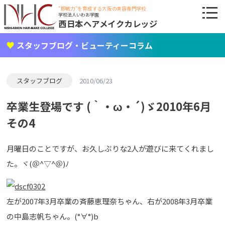
"即戦力"を育成する大阪の美容専門学校
学校法人いわお学園
西日本ヘアメイクカレッジ
スタッフブログ・ビューティーコラム
スタッフブログ
2010/06/23
卒業生登場です (｀・ω・´)ゞ2010年6月
その4
月曜日のことですが、お久しぶりな2人が遊びに来てくれまし
た。ヾ(＠^▽^＠)ﾉ
左が2007年3月卒業の斉藤恵理奈ちゃん、右が2008年3月卒業
の中島志帆ちゃん。(°∀°)b