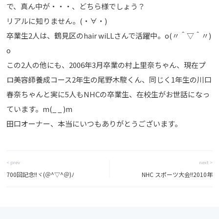
で、真ん中が・・・、どちら様でしょう？
リアルに知りません。(・∀・)
卒業生2人は、鶴見区のhair wiLLさんで活躍中。o(〃＾▽＾〃)
o
この2人の他にも、2006年3月卒業の村上里奈ちゃん、現在プ
ロ美容師養成コース2年生の尾野木駿くん、同じく1年生の川口
春奈ちゃんと実に5人もNHCの卒業生、在校生がお世話になっ
ています。m(_ _ )m
田口オーナー、本当にいつもありがとうございます。
< prev
next >
700回記念!!ヾ(＠^▽^＠)ﾉ
NHC スポーツ大会!!2010年