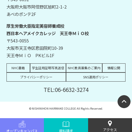
大阪府大阪市阿倍野区旭町2-1-2
あべのポンテ2F
厚生労働大臣指定美容師養成校
西日本ヘアメイクカレッジ 天王寺ＭｉＯ校
〒543-0055
大阪市天王寺区悲田院町10-39
天王寺ＭｉＯ PKビル1F
NHC書籍
学生証用証明写真送信
NHC教員募集のご案内
情報公開
プライバシーポリシー
SNS運用ポリシー
TEL:06-6632-3274
© NISHINIHON HAIRMAKE COLLEGE All Rights Reserved.
アクセス
オープンキャンパス
資料請求