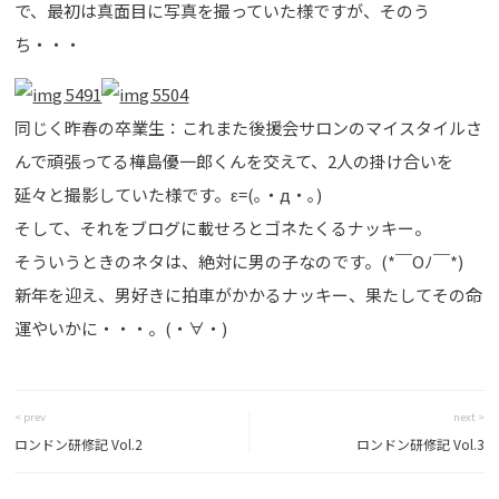
で、最初は真面目に写真を撮っていた様ですが、そのう
ち・・・
同じく昨春の卒業生：これまた後援会サロンのマイスタイルさ
んで頑張ってる樺島優一郎くんを交えて、2人の掛け合いを
延々と撮影していた様です。ε=(｡・д・｡)
そして、それをブログに載せろとゴネたくるナッキー。
そういうときのネタは、絶対に男の子なのです。(*￣Oﾉ￣*)
新年を迎え、男好きに拍車がかかるナッキー、果たしてその命
運やいかに・・・。(・∀・)
< prev
next >
ロンドン研修記 Vol.2
ロンドン研修記 Vol.3