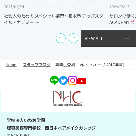
2025/04/24
2024/06/13
社会人のための スペシャル講習～長永塾 アップスタ
サロンで働く
イルアカデミー ～
ACADEMY
VIEW ALL
Home
-
スタッフブログ
-
卒業生登場！ v(｡･ω･｡)ｨｪｨ♪2017年6月
学校法人いわお学園
理容美容専門学校 西日本ヘアメイクカレッジ
〒545-0051