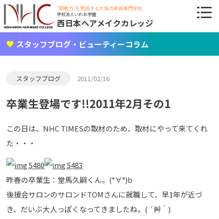
"即戦力"を育成する大阪の美容専門学校
学校法人いわお学園
西日本ヘアメイクカレッジ
スタッフブログ・ビューティーコラム
スタッフブログ
2011/02/16
卒業生登場です!!2011年2月その1
この日は、NHC TIMESの取材のため、取材にやって来てくれ
た・・・
昨春の卒業生：堂馬久嗣くん。(°∀°)b
後援会サロンのサロンドTOMさんに就職して、早1年が近づ
き、だいぶ大人っぽくなってきましたね。( ´艸｀)