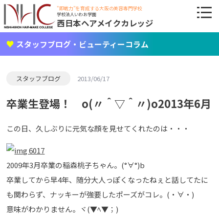
"即戦力"を育成する大阪の美容専門学校
学校法人いわお学園
西日本ヘアメイクカレッジ
スタッフブログ・ビューティーコラム
スタッフブログ
2013/06/17
卒業生登場！ o(〃＾▽＾〃)o2013年6月
この日、久しぶりに元気な顔を見せてくれたのは・・・
2009年3月卒業の稲森桃子ちゃん。(°∀°)b
卒業してから早4年、随分大人っぽくなったねぇと話してたに
も関わらず、ナッキーが強要したポーズがコレ。(・∀・)
意味がわかりません。ヾ(▼ﾍ▼；)