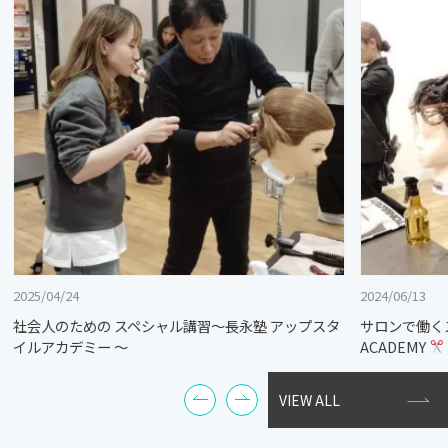
2025/04/24
2024/06/13
社会人のための スペシャル講習～長永塾 アップスタ
サロンで働く
イルアカデミー ～
ACADEMY
VIEW ALL