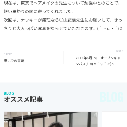
現在は、東京でヘアメイクの先生について勉強中とのことで、
短い里帰りの間に寄ってくれました。
次回は、ナッキーが無理なら○山紀信先生にお願いして、きっ
ちりと大人っぽい写真を撮らせていただきます。(｀・ω・´)ゞ
next >
< prev
2013年6月15日 オープンキャ
想いでの宮崎
ンパス♪ o(〃＾▽＾〃)o
BLOG
BLOG
オススメ記事