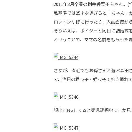
2011年3月卒業の桝井香菜子ちゃん。(°∀
私基準では25才を過ぎると「ちゃん」
ロンドン研修に行ったり、入試面接か
そういえば、ポイジーと同日に結婚式
ということで、ママの名前をもらった
さすが、直近でもお孫さんと遊ぶ森田さん
で、注目の甥っ子・姪っ子で抱き慣れて
顔出しNGしてると嬰児誘拐犯にしか見え