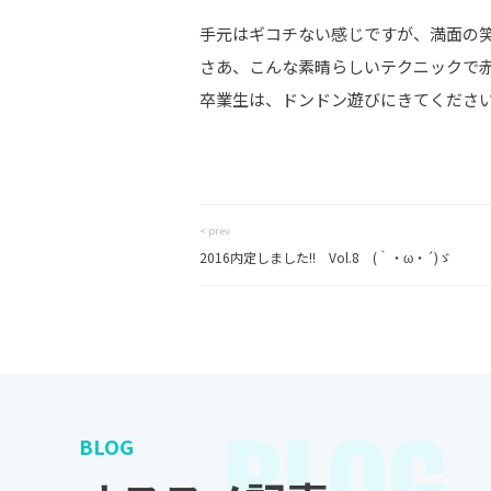
手元はギコチない感じですが、満面の笑み
さあ、こんな素晴らしいテクニックで
卒業生は、ドンドン遊びにきてくださ
< prev
2016内定しました!! Vol.8 (｀・ω・´)ゞ
BLOG
BLOG