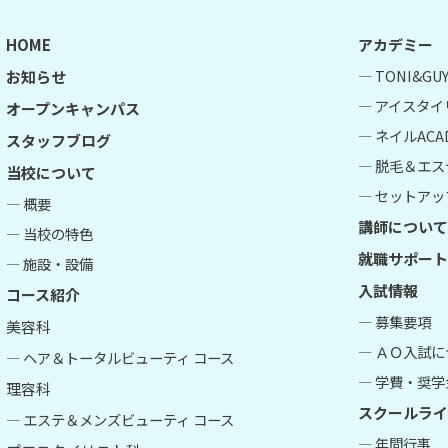
HOME
アカデミー
― TONI&G
お知らせ
― アイスタイ
オープンキャンパス
― ネイルACA
スタッフブログ
― 脱毛＆エス
当校について
― セットアップ
― 概要
講師について
― 当校の特色
就職サポート
― 施設・設備
入試情報
コース紹介
― 募集要項
美容科
― ＡＯ入試
― ヘア＆トータルビューティ コース
― 学費・奨学
理容科
スクールライ
― エステ＆メンズビューティ コース
― 年間行事