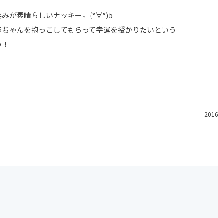
が素晴らしいナッキー。(°∀°)b
赤ちゃんを抱っこしてもらって幸運を授かりたいという
い！
20