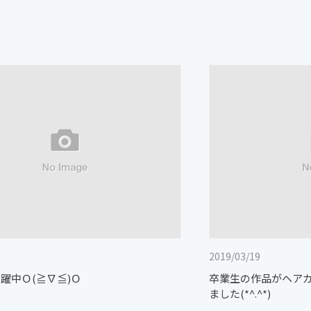
2019/03/19
躍中Ｏ(≧∇≦)Ｏ
卒業生の作品がヘアカ
ました(*^.^*)