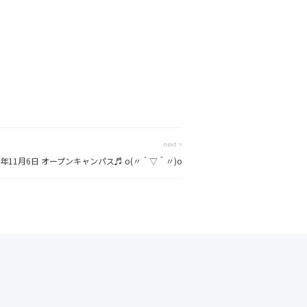
next >
16年11月6日 オープンキャンパス♬ o(〃＾▽＾〃)o