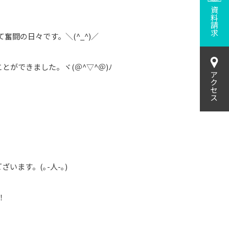
資料請求
奮闘の日々です。＼(^_^)／
ができました。ヾ(＠^▽^＠)ﾉ
アクセス
ます。(｡-人-｡)
！