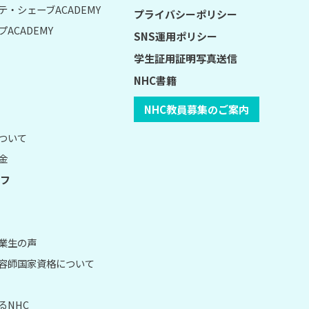
テ・シェーブACADEMY
プライバシーポリシー
ACADEMY
SNS運用ポリシー
学生証用証明写真送信
NHC書籍
NHC教員募集のご案内
について
金
フ
卒業生の声
理容師国家資格について
るNHC