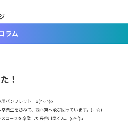
ジ
コラム
した！
パンフレット。o(^▽^)o
卒業生を訪ねて、西へ東へ飛び回っています。(-_☆)
コースを卒業した長谷川準くん。(o^-‘)b