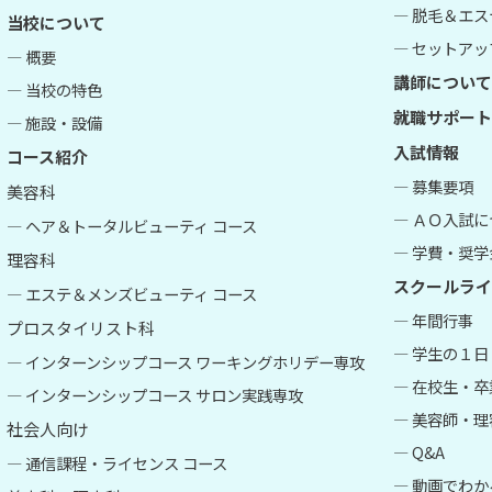
― 脱毛＆エス
当校について
― セットアップ
― 概要
講師について
― 当校の特色
就職サポート
― 施設・設備
入試情報
コース紹介
― 募集要項
美容科
― ＡＯ入試
― ヘア＆トータルビューティ コース
― 学費・奨学
理容科
スクールライ
― エステ＆メンズビューティ コース
― 年間行事
プロスタイリスト科
― 学生の１日
― インターンシップコース ワーキングホリデー専攻
― 在校生・
― インターンシップコース サロン実践専攻
― 美容師・
社会人向け
― Q&A
― 通信課程・ライセンス コース
― 動画でわか