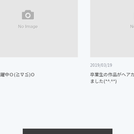
2019/03/19
躍中Ｏ(≧∇≦)Ｏ
卒業生の作品がヘアカ
ました(*^.^*)