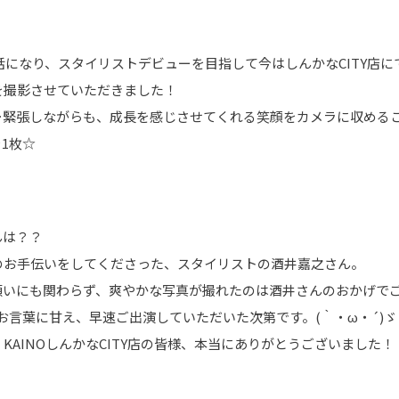
話になり、スタイリストデビューを目指して今はしんかなCITY店にて
を撮影させていただきました！
緊張しながらも、成長を感じさせてくれる笑顔をカメラに収めること
1枚☆
んは？？
のお手伝いをしてくださった、スタイリストの酒井嘉之さん。
いにも関わらず、爽やかな写真が撮れたのは酒井さんのおかげでござい
お言葉に甘え、早速ご出演していただいた次第です。(｀・ω・´)ゞ
AINOしんかなCITY店の皆様、本当にありがとうございました！