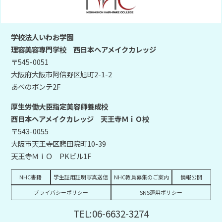
学校法人いわお学園
理容美容専門学校 西日本ヘアメイクカレッジ
〒545-0051
大阪府大阪市阿倍野区旭町2-1-2
あべのポンテ2F
厚生労働大臣指定美容師養成校
西日本ヘアメイクカレッジ 天王寺ＭｉＯ校
〒543-0055
大阪市天王寺区悲田院町10-39
天王寺ＭｉＯ PKビル1F
NHC書籍
学生証用証明写真送信
NHC教員募集のご案内
情報公開
プライバシーポリシー
SNS運用ポリシー
TEL:06-6632-3274