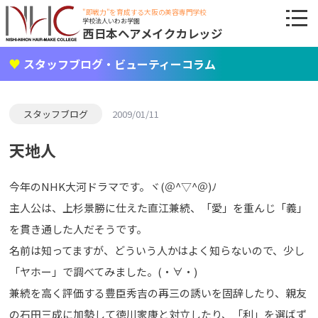
"即戦力"を育成する大阪の美容専門学校
学校法人いわお学園
西日本ヘアメイクカレッジ
スタッフブログ・ビューティーコラム
スタッフブログ
2009/01/11
天地人
今年のNHK大河ドラマです。ヾ(＠^▽^＠)ﾉ
主人公は、上杉景勝に仕えた直江兼続、「愛」を重んじ「義」
を貫き通した人だそうです。
名前は知ってますが、どういう人かはよく知らないので、少し
「ヤホー」で調べてみました。(・∀・)
兼続を高く評価する豊臣秀吉の再三の誘いを固辞したり、親友
の石田三成に加勢して徳川家康と対立したり、「利」を選ばず