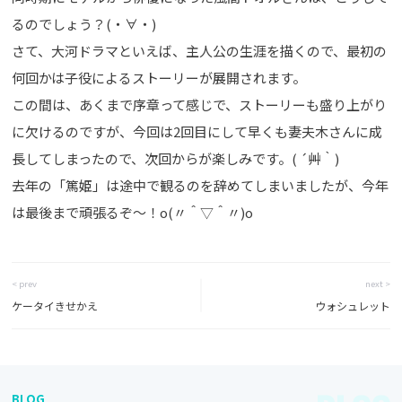
るのでしょう？(・∀・)
さて、大河ドラマといえば、主人公の生涯を描くので、最初の
何回かは子役によるストーリーが展開されます。
この間は、あくまで序章って感じで、ストーリーも盛り上がり
に欠けるのですが、今回は2回目にして早くも妻夫木さんに成
長してしまったので、次回からが楽しみです。( ´艸｀)
去年の「篤姫」は途中で観るのを辞めてしまいましたが、今年
は最後まで頑張るぞ～！o(〃＾▽＾〃)o
< prev
next >
ケータイきせかえ
ウォシュレット
BLOG