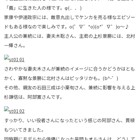
「義」に生きた人の様です。φ(．． )
家康や伊達政宗には、敵意丸出しでケンカを売る様なエピソー
ドもある様なので楽しみです。o(゜∇゜*o)(o*゜∇゜)o～♪
主人公の兼続には、妻夫木聡さん、主君の上杉景勝には、北村
一輝さん。
さわやかな妻夫木さんが兼続のイメージに合うかどうかはとも
かく、寡黙な景勝に北村さんはピッタリかも。(b^-゜)
その他、親友の石田三成は小栗旬さん、兼続に影響を与える上
杉謙信は、阿部寛さんです。
すっかり、いい役者さんになったという感じの阿部さん、貫禄
もついてきました。
同時期にモデルから俳優になった風間トオルさんは、どうして