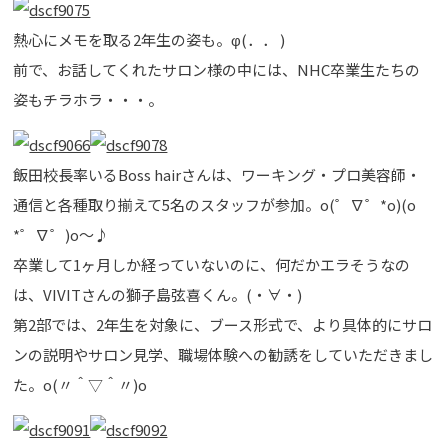
熱心にメモを取る2年生の姿も。φ(．． )
前で、お話してくれたサロン様の中には、NHC卒業生たちの
姿もチラホラ・・・。
飯田校長率いるBoss hairさんは、ワーキング・プロ美容師・
通信と各種取り揃えて5名のスタッフが参加。o(゜∇゜*o)(o
*゜∇゜)o～♪
卒業して1ヶ月しか経っていないのに、何だかエラそうなの
は、VIVITさんの獅子島弦喜くん。(・∀・)
第2部では、2年生を対象に、ブース形式で、より具体的にサロ
ンの説明やサロン見学、職場体験への勧誘をしていただきまし
た。o(〃＾▽＾〃)o