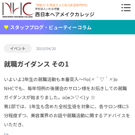
"即戦力"を育成する大阪の美容専門学校
学校法人いわお学園
西日本ヘアメイクカレッジ
スタッフブログ・ビューティーコラム
イベント
2010/04/20
就職ガイダンス その1
いよいよ2年生の就職活動も本番突入～!!o(〃＾▽＾〃)o
NHCでも、毎年恒例の後援会のサロン様をお招きしての就職
ガイダンスが始まりました。о(ж＞▽＜)ｙ ☆
第1部では、1年生も含めた全校生徒を対象に、各サロン様に5
分程度ずつ、美容業界のお話や就職活動に関するアドバイスを
いただき、