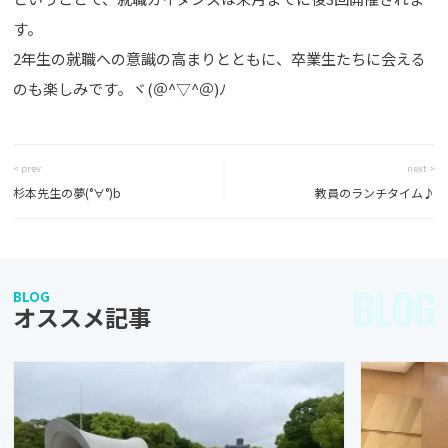
す。
2年生の就職への意識の高まりとともに、卒業生たちに会える
のも楽しみです。ヾ(＠^▽^＠)ﾉ
< prev
next >
杉本先生の夢(°∀°)b
教員のランチタイム♪
BLOG
BLOG
オススメ記事