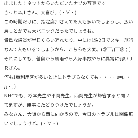
出ました！ネットからいただいたナゾの写真です。
きっと森川さん、大喜び。(・∀・)
この時期だけに、指定席押さえてた人も多いでしょうし、払い
戻しとかでも大パニックだったでしょうね。
貴重な帰省が半日くらい遅れたり、中には1泊2日でスキー旅行
なんて人もいるでしょうから、こちらも大変。(＠￣Д￣＠；)
それにしても、普段から風雨やら人身事故やらに異常に弱いＪ
Ｒさん。
何も1番利用客が多いときにトラブらなくても・・・。ε=(｡・
д・｡)
NHCでも、杉本先生や平岡先生、西岡先生が帰省すると聞い
てますが、無事にたどりつけたでしょうか。
みなさん、大阪から西に向かうので、今日のトラブルは関係無
いでしょうけど。(・∀・)