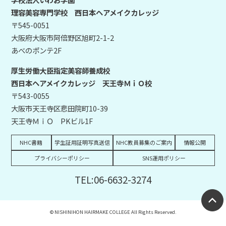
理容美容専門学校 西日本ヘアメイクカレッジ
〒545-0051
大阪府大阪市阿倍野区旭町2-1-2
あべのポンテ2F
厚生労働大臣指定美容師養成校
西日本ヘアメイクカレッジ 天王寺ＭｉＯ校
〒543-0055
大阪市天王寺区悲田院町10-39
天王寺ＭｉＯ PKビル1F
NHC書籍
学生証用証明写真送信
NHC教員募集のご案内
情報公開
プライバシーポリシー
SNS運用ポリシー
TEL:06-6632-3274
© NISHINIHON HAIRMAKE COLLEGE All Rights Reserved.