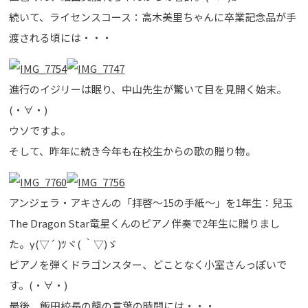
続いて、ライセンスコース：高木美里ちゃんに卒業記念品が手
渡される頃には・・・
進行のイジリーは眠り、中山先生が驚いて目を見開く始末。
(・∀・)
ウソですよ。
そして、昨年に続き今年も在校生からの歌の贈り物。
アンジェラ・アキさんの「拝啓～15の手紙～」を1年生：兒玉
The Dragon Star竜星くんのピアノ伴奏で2年生に贈りまし
た。γ(▽´ )ﾂヾ( ｀▽)ゞ
ピアノを弾くドラゴンスター、どことなく小室さんっぽいで
す。(・∀・)
最後、飯田校長の餞の言葉の時間には・・・