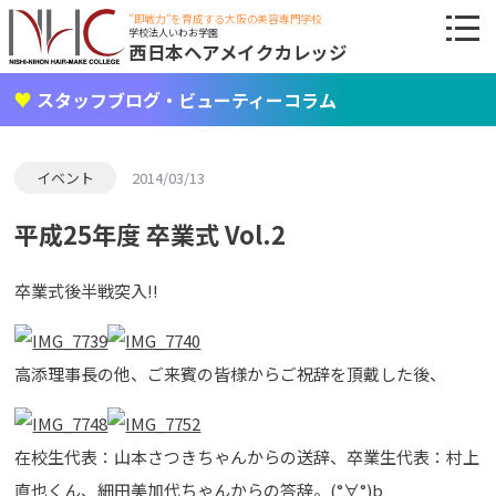
"即戦力"を育成する大阪の美容専門学校
学校法人いわお学園
西日本ヘアメイクカレッジ
スタッフブログ・ビューティーコラム
イベント
2014/03/13
平成25年度 卒業式 Vol.2
卒業式後半戦突入!!
高添理事長の他、ご来賓の皆様からご祝辞を頂戴した後、
在校生代表：山本さつきちゃんからの送辞、卒業生代表：村上
直也くん、細田美加代ちゃんからの答辞。(°∀°)b