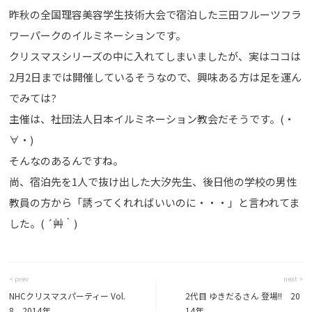
昨秋の全国理容美容学生技術大会で宿泊した三田フルーツフラ
ワーパークのイルミネーションです。
クリスマスシリーズの中に入れてしまいましたが、実はココは
2月2日までは開催しているそうなので、興味ある方は足を運ん
でみては?
主催は、社団法人日本イルミネーション教会だそうです。(・
∀・)
そんなのあるんですね。
尚、宿泊先を1人で抜け出した大汐先生、後日他の学校の男性
教員の方から「誘ってくれればいいのに・・・」と言われてま
した。( ´艸｀)
< prev
next >
NHCクリスマスパーティー Vol.
2代目 ゆきだるさん 登場!! 20
8 2014年
14年