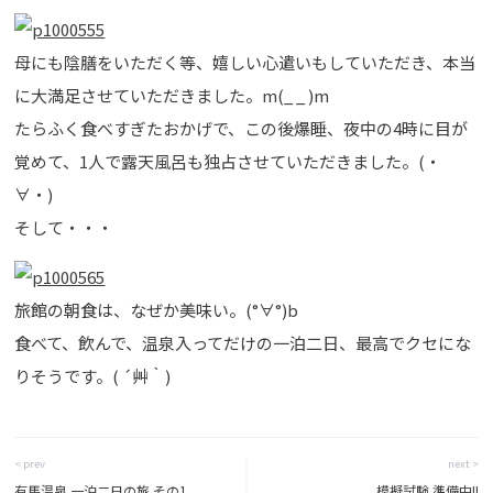
母にも陰膳をいただく等、嬉しい心遣いもしていただき、本当
に大満足させていただきました。m(_ _ )m
たらふく食べすぎたおかげで、この後爆睡、夜中の4時に目が
覚めて、1人で露天風呂も独占させていただきました。(・
∀・)
そして・・・
旅館の朝食は、なぜか美味い。(°∀°)b
食べて、飲んで、温泉入ってだけの一泊二日、最高でクセにな
りそうです。( ´艸｀)
< prev
next >
有馬温泉 一泊二日の旅 その1
模擬試験 準備中!!