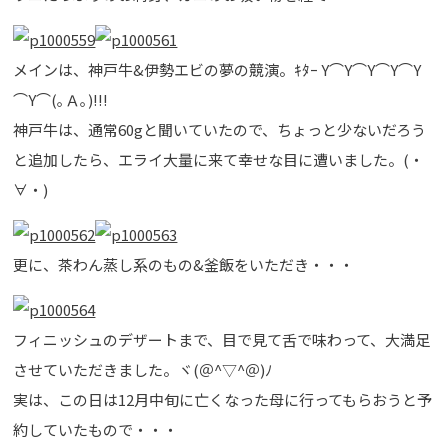
メインは、神戸牛&伊勢エビの夢の競演。ｷﾀｰ Y⌒Y⌒Y⌒Y⌒Y
⌒Y⌒(｡Ａ｡)!!!
神戸牛は、通常60gと聞いていたので、ちょっと少ないだろう
と追加したら、エライ大量に来て幸せな目に遭いました。(・
∀・)
更に、茶わん蒸し系のもの&釜飯をいただき・・・
フィニッシュのデザートまで、目で見て舌で味わって、大満足
させていただきました。ヾ(＠^▽^＠)ﾉ
実は、この日は12月中旬に亡くなった母に行ってもらおうと予
約していたもので・・・