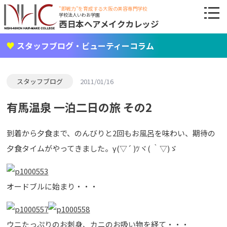
"即戦力"を育成する大阪の美容専門学校
学校法人いわお学園
西日本ヘアメイクカレッジ
スタッフブログ・ビューティーコラム
スタッフブログ
2011/01/16
有馬温泉 一泊二日の旅 その2
到着から夕食まで、のんびりと2回もお風呂を味わい、期待の
夕食タイムがやってきました。γ(▽´ )ﾂヾ( ｀▽)ゞ
オードブルに始まり・・・
ウニたっぷりのお刺身、カニのお吸い物を経て・・・