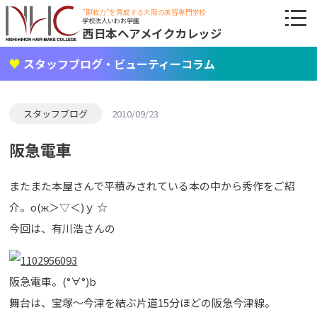
"即戦力"を育成する大阪の美容専門学校
学校法人いわお学園
西日本ヘアメイクカレッジ
スタッフブログ・ビューティーコラム
スタッフブログ
2010/09/23
阪急電車
またまた本屋さんで平積みされている本の中から秀作をご紹
介。о(ж＞▽＜)ｙ ☆
今回は、有川浩さんの
阪急電車。(°∀°)b
舞台は、宝塚～今津を結ぶ片道15分ほどの阪急今津線。