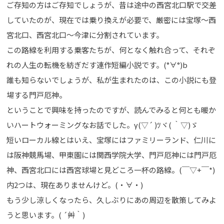
ご存知の方はご存知でしょうが、昔は途中の西宮北口駅で交差
していたのが、現在では乗り換えが必要で、厳密には宝塚～西
宮北口、西宮北口～今津に分割されています。
この路線を利用する乗客たちが、何となく触れ合って、それぞ
れの人生の転機を紡ぎだす連作短編小説です。(°∀°)b
誰も知らないでしょうが、私が生まれたのは、この小説にも登
場する門戸厄神。
ということで興味を持ったのですが、読んでみると何とも暖か
いハートウォーミングなお話でした。γ(▽´ )ﾂヾ( ｀▽)ゞ
短いローカル線とはいえ、宝塚にはファミリーランド、仁川に
は阪神競馬場、甲東園には関西学院大学、門戸厄神には門戸厄
神、西宮北口には西宮球場と見どころ一杯の路線。(￣▽+￣*)
内2つは、現在ありませんけど。(・∀・)
もう少し涼しくなったら、久しぶりにあの周辺を散策してみよ
うと思います。( ´艸｀)