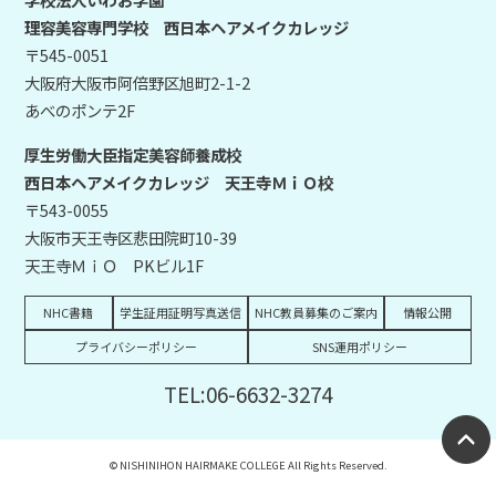
理容美容専門学校 西日本ヘアメイクカレッジ
〒545-0051
大阪府大阪市阿倍野区旭町2-1-2
あべのポンテ2F
厚生労働大臣指定美容師養成校
西日本ヘアメイクカレッジ 天王寺ＭｉＯ校
〒543-0055
大阪市天王寺区悲田院町10-39
天王寺ＭｉＯ PKビル1F
NHC書籍
学生証用証明写真送信
NHC教員募集のご案内
情報公開
プライバシーポリシー
SNS運用ポリシー
TEL:06-6632-3274
© NISHINIHON HAIRMAKE COLLEGE All Rights Reserved.