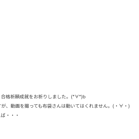
・
格祈願成就をお祈りしました。(°∀°)b
が、動画を撮っても布袋さんは動いてはくれません。(・∀・)
えば・・・