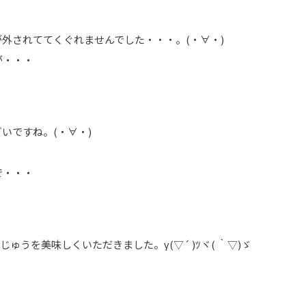
外されててくぐれませんでした・・・。(・∀・)
が・・・
いですね。(・∀・)
で・・・
うを美味しくいただきました。γ(▽´ )ﾂヾ( ｀▽)ゞ