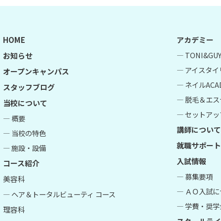
HOME
アカデミー
― TONI&G
お知らせ
― アイスタイ
オープンキャンパス
― ネイルACA
スタッフブログ
― 脱毛＆エス
当校について
― セットアップ
― 概要
講師について
― 当校の特色
就職サポート
― 施設・設備
入試情報
コース紹介
― 募集要項
美容科
― ＡＯ入試
― ヘア＆トータルビューティ コース
― 学費・奨学
理容科