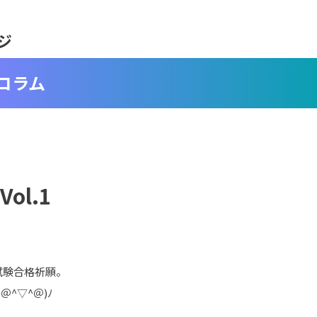
ジ
コラム
ol.1
試験合格祈願。
^▽^＠)ﾉ